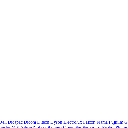
Dell
Dicapac
Dicom
Ditech
Dyson
Electrolux
Falcon
Flama
Fujifilm
G
nster
MSI
Nikon
Nokia
Olympus
Open Star
Panasonic
Pentax
Philips