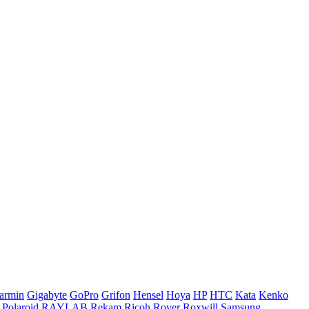
armin
Gigabyte
GoPro
Grifon
Hensel
Hoya
HP
HTC
Kata
Kenko
Polaroid
RAYLAB
Rekam
Ricoh
Rover
Roxwill
Samsung