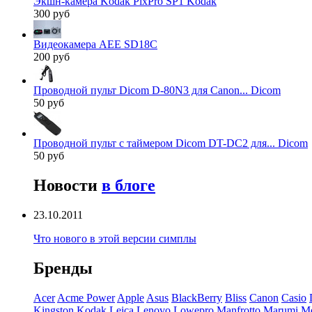
Экшн-камера Kodak PixPro SP1 Kodak
300 руб
Видеокамера AEE SD18C
200 руб
Проводной пульт Dicom D-80N3 для Canon... Dicom
50 руб
Проводной пульт с таймером Dicom DT-DC2 для... Dicom
50 руб
Новости
в блоге
23.10.2011
Что нового в этой версии симплы
Бренды
Acer
Acme Power
Apple
Asus
BlackBerry
Bliss
Canon
Casio
Kingston
Kodak
Leica
Lenovo
Lowepro
Manfrotto
Marumi
Mo