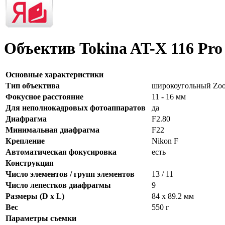
Объектив Tokina AT-X 116 Pro
Основные характеристики
Тип объектива
широкоугольный Zo
Фокусное расстояние
11 - 16 мм
Для неполнокадровых фотоаппаратов
да
Диафрагма
F2.80
Минимальная диафрагма
F22
Крепление
Nikon F
Автоматическая фокусировка
есть
Конструкция
Число элементов / групп элементов
13 / 11
Число лепестков диафрагмы
9
Размеры (D x L)
84 x 89.2 мм
Вес
550 г
Параметры съемки