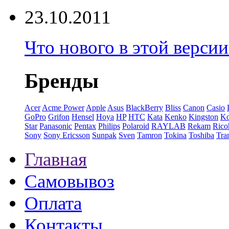
23.10.2011
Что нового в этой верси
Бренды
Acer
Acme Power
Apple
Asus
BlackBerry
Bliss
Canon
Casio
GoPro
Grifon
Hensel
Hoya
HP
HTC
Kata
Kenko
Kingston
K
Star
Panasonic
Pentax
Philips
Polaroid
RAYLAB
Rekam
Rico
Sony
Sony Ericsson
Sunpak
Sven
Tamron
Tokina
Toshiba
Tra
Главная
Самовывоз
Оплата
Контакты