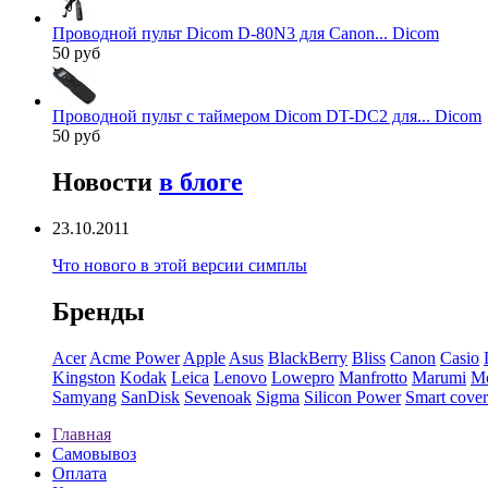
Проводной пульт Dicom D-80N3 для Canon... Dicom
50 руб
Проводной пульт с таймером Dicom DT-DC2 для... Dicom
50 руб
Новости
в блоге
23.10.2011
Что нового в этой версии симплы
Бренды
Acer
Acme Power
Apple
Asus
BlackBerry
Bliss
Canon
Casio
Kingston
Kodak
Leica
Lenovo
Lowepro
Manfrotto
Marumi
Mo
Samyang
SanDisk
Sevenoak
Sigma
Silicon Power
Smart cover
Главная
Самовывоз
Оплата