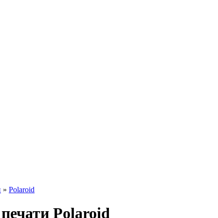
и
»
Polaroid
ечати Polaroid