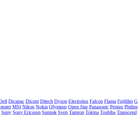
Dell
Dicapac
Dicom
Ditech
Dyson
Electrolux
Falcon
Flama
Fujifilm
G
nster
MSI
Nikon
Nokia
Olympus
Open Star
Panasonic
Pentax
Philips
Sony
Sony Ericsson
Sunpak
Sven
Tamron
Tokina
Toshiba
Transcend