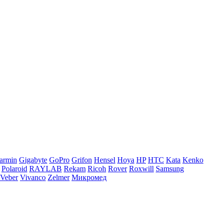
armin
Gigabyte
GoPro
Grifon
Hensel
Hoya
HP
HTC
Kata
Kenko
Polaroid
RAYLAB
Rekam
Ricoh
Rover
Roxwill
Samsung
Veber
Vivanco
Zelmer
Микромед