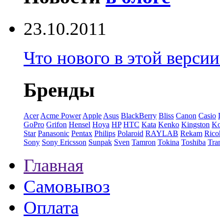
23.10.2011
Что нового в этой верси
Бренды
Acer
Acme Power
Apple
Asus
BlackBerry
Bliss
Canon
Casio
GoPro
Grifon
Hensel
Hoya
HP
HTC
Kata
Kenko
Kingston
K
Star
Panasonic
Pentax
Philips
Polaroid
RAYLAB
Rekam
Rico
Sony
Sony Ericsson
Sunpak
Sven
Tamron
Tokina
Toshiba
Tra
Главная
Самовывоз
Оплата