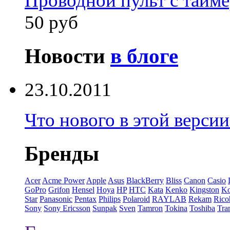
Проводной пульт с тайм
50 руб
Новости
в блоге
23.10.2011
Что нового в этой верси
Бренды
Acer
Acme Power
Apple
Asus
BlackBerry
Bliss
Canon
Casio
GoPro
Grifon
Hensel
Hoya
HP
HTC
Kata
Kenko
Kingston
K
Star
Panasonic
Pentax
Philips
Polaroid
RAYLAB
Rekam
Rico
Sony
Sony Ericsson
Sunpak
Sven
Tamron
Tokina
Toshiba
Tra