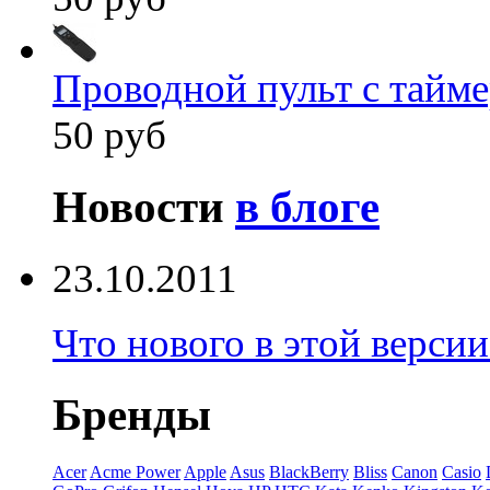
Проводной пульт с тайм
50 руб
Новости
в блоге
23.10.2011
Что нового в этой верси
Бренды
Acer
Acme Power
Apple
Asus
BlackBerry
Bliss
Canon
Casio