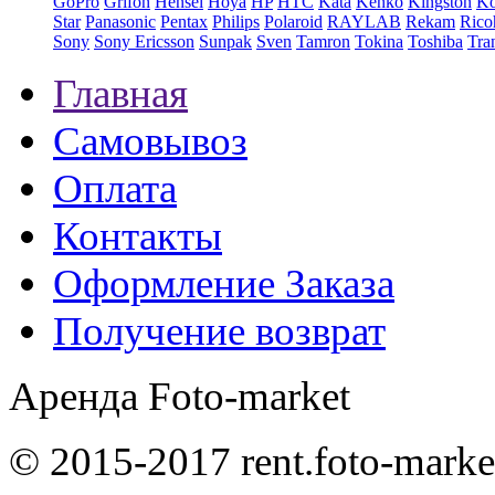
GoPro
Grifon
Hensel
Hoya
HP
HTC
Kata
Kenko
Kingston
K
Star
Panasonic
Pentax
Philips
Polaroid
RAYLAB
Rekam
Rico
Sony
Sony Ericsson
Sunpak
Sven
Tamron
Tokina
Toshiba
Tra
Главная
Самовывоз
Оплата
Контакты
Оформление Заказа
Получение возврат
Аренда Foto-market
© 2015-2017 rent.foto-marke