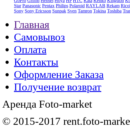
GoPro
Grifon
Hensel
Hoya
HP
HTC
Kata
Kenko
Kingston
K
Star
Panasonic
Pentax
Philips
Polaroid
RAYLAB
Rekam
Rico
Sony
Sony Ericsson
Sunpak
Sven
Tamron
Tokina
Toshiba
Tra
Главная
Самовывоз
Оплата
Контакты
Оформление Заказа
Получение возврат
Аренда Foto-market
© 2015-2017 rent.foto-marke