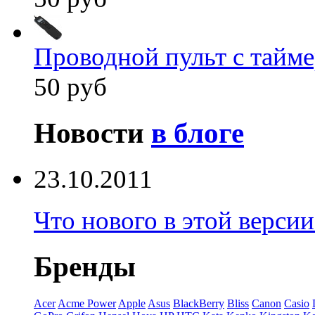
Проводной пульт с тайм
50 руб
Новости
в блоге
23.10.2011
Что нового в этой верси
Бренды
Acer
Acme Power
Apple
Asus
BlackBerry
Bliss
Canon
Casio