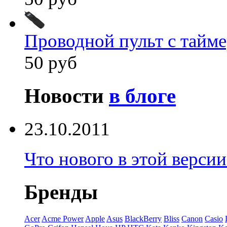
Проводной пульт с тайм
50 руб
Новости
в блоге
23.10.2011
Что нового в этой верси
Бренды
Acer
Acme Power
Apple
Asus
BlackBerry
Bliss
Canon
Casio