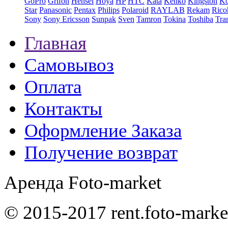
GoPro
Grifon
Hensel
Hoya
HP
HTC
Kata
Kenko
Kingston
K
Star
Panasonic
Pentax
Philips
Polaroid
RAYLAB
Rekam
Rico
Sony
Sony Ericsson
Sunpak
Sven
Tamron
Tokina
Toshiba
Tra
Главная
Самовывоз
Оплата
Контакты
Оформление Заказа
Получение возврат
Аренда Foto-market
© 2015-2017 rent.foto-marke