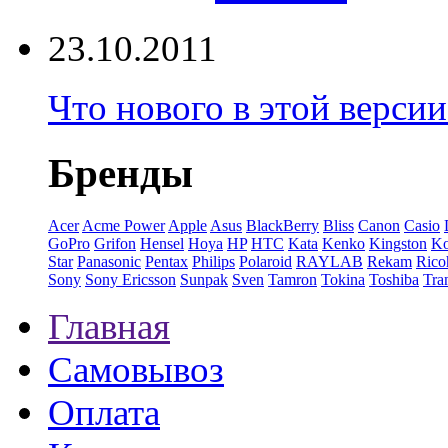
23.10.2011
Что нового в этой верси
Бренды
Acer
Acme Power
Apple
Asus
BlackBerry
Bliss
Canon
Casio
GoPro
Grifon
Hensel
Hoya
HP
HTC
Kata
Kenko
Kingston
K
Star
Panasonic
Pentax
Philips
Polaroid
RAYLAB
Rekam
Rico
Sony
Sony Ericsson
Sunpak
Sven
Tamron
Tokina
Toshiba
Tra
Главная
Самовывоз
Оплата